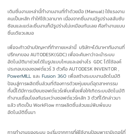
เดิมชิ้นงานเหล่านี้ทำงานงานที่ทำด้วยมือ
(Manual)
ใช้แรงงาน
คนเป็นหลัก ทำให้ใช้เวลามาก เนื่องจากชิ้นงานมีรูปร่างสลับซับ
ซ้อนและแต่ละชิ้นงานก็มีรูปร่างไม่เหมือนกันเลย คือทำงานแบบ
ชิ้นเดียวเสมอ
เพื่อจะก้าวข้ามปัญหาที่ท้าทายเหล่านี้
บริษัทฯได้มาหาทีมงานที่
ปรึกษาของ
AUTODESK(GDC)
เพื่อจะค้นหาว่าจะนำระบบ
อัตโนมัติมาช่วยได้ในรูปแบบไหนและอย่างไร
GDC
ได้ใช้องค์
ประกอบของซอฟต์แวร์
3
ตัวคือ
AUTODESK INVENTOR ,
และ
เพื่อสร้างระบบงานอัตโนมัติ
PowerMILL
Fusion 360
ป้อนสู่การผลิตชิ้นส่วนที่ต้องการด้วยหุ่นยนต์อุตสาหกรรม
ทั้งนี้ได้มีการเขียนซอฟต์แวร์เพิ่มเพื่อเพื่อให้เกิดระบบอัตโนมัติ
ทำงานเชื่อมโยงกันระหว่างซอฟต์แวร์หลัก
3
ตัวที่ได้กล่าวมา
แล้ว เกิดเป็น
WorkFlow
การผลิตชิ้นส่วนแม่พิมพ์แบบ
อัตโนมัติขึ้นมา
การทำงานของระบบ จะเริ่มจากการที่ผู้ใช้งานป้อนพารามิเตอร์ที่