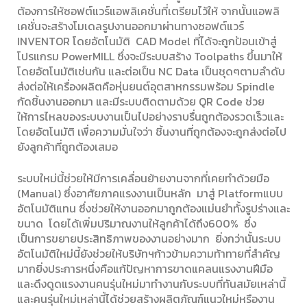
ต้องการให้ซอฟต์แวร์แอพลิเคชั่นที่เตรียมไว้ให้ จากนั้นแอพลิ
เคชั่นจะสร้างโมเดลรูปงานออกมาผ่านทางซอฟต์แวร์
INVENTOR
โดยอัตโนมัติ
CAD Model
ที่ได้จะถูกป้อนเข้าสู่
โปรแกรม
PowerMILL
ซึ่งจะมีระบบสร้าง
Toolpaths
ขึ้นมาให้
โดยอัตโนมัติเช่นกัน และต่อเป็น
NC Data
เป็นชุดๆตามลำดับ
ส่งต่อให้เครื่องผลิตคือหุ่นยนต์อุตสาหกรรมพร้อม
Spindle
กัดชิ้นงานออกมา และมีระบบติดตามด้วย
QR Code
ช่วย
ให้การไหลของระบบงานเป็นไปอย่างราบรื่นถูกต้องรวดเร็วและ
โดยอัตโนมัติ เพื่อความมั่นใจว่า ชิ้นงานที่ถูกต้องจะถูกส่งต่อไป
ยังลูกค้าที่ถูกต้องเสมอ
ระบบใหม่นี้ช่วยให้มีการเคลื่อนย้ายงานจากที่เคยทำด้วยมือ
(Manual)
ซึ่งอาศัยภาคแรงงานเป็นหลัก
มาสู่
Platform
แบบ
อัตโนมัติแทน ซึ่งช่วยให้งานออกมาถูกต้องแม่นยำทั้งรูปร่างและ
ขนาด
โดยได้เพิ่มปริมาณงานให้ลูกค้าได้ถึง
600%
ซึ่ง
เป็นการขยายประสิทธิภาพของงานอย่างมาก
ยิ่งกว่านั้นระบบ
อัตโนมัติใหม่นี้ยังช่วยให้บริษัทฯก้าวข้ามความท้าทายที่สำคัญ
มากยิ่งประการหนึ่งคือแก้ปัญหาการขาดแคลนแรงงานฝีมือ
และดึงดูดแรงงานคนรุ่นใหม่มาทำงานกับระบบที่ทันสมัยเหล่านี้
และคนรุ่นใหม่เหล่านี้ได้ช่วยสร้างผลิตภัณฑ์แนวใหม่หรืองาน