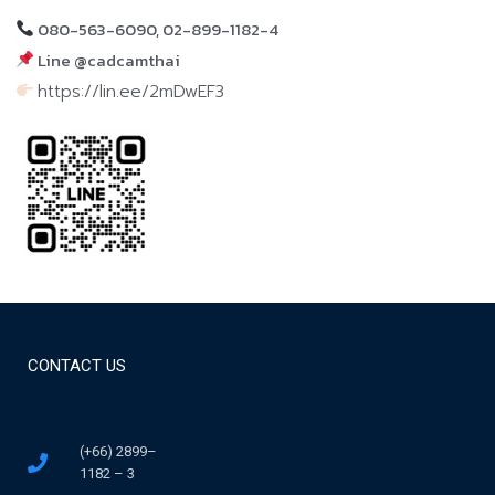
080-563-6090, 02-899-1182-4
Line @cadcamthai
https://lin.ee/2mDwEF3
CONTACT US
(+66) 2899–
1182 – 3