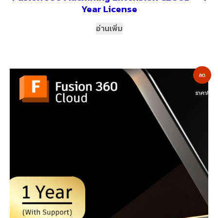
Year License
อ่านเพิ่ม
ลด
ราคา!