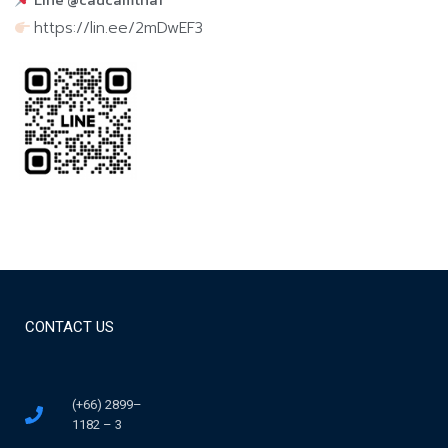
https://lin.ee/2mDwEF3
CONTACT US
(+66) 2899–
1182 – 3