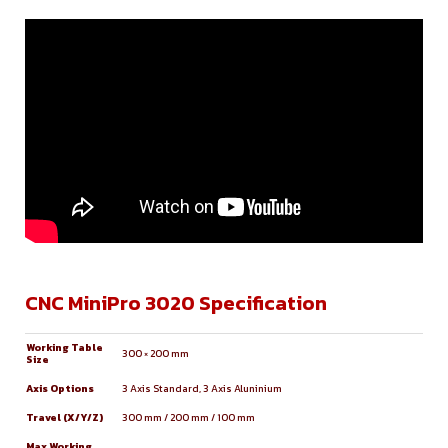
CNC MiniPro 3020 Specification
Working Table
300 × 200 mm
Size
Axis Options
3 Axis Standard, 3 Axis Aluninium
Travel (X/Y/Z)
300 mm / 200 mm / 100 mm
Max Working