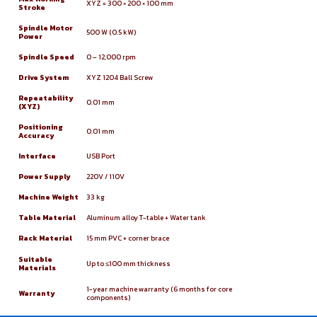
XYZ = 300 × 200 × 100 mm
Stroke
Spindle Motor
500 W (0.5 kW)
Power
Spindle Speed
0 – 12,000 rpm
Drive System
XYZ 1204 Ball Screw
Repeatability
0.01 mm
(XYZ)
Positioning
0.01 mm
Accuracy
Interface
USB Port
Power Supply
220V / 110V
Machine Weight
33 kg
Table Material
Aluminum alloy T-table + Water tank
Rack Material
15 mm PVC + corner brace
Suitable
Up to ≤100 mm thickness
Materials
1-year machine warranty (6 months for core
Warranty
components)